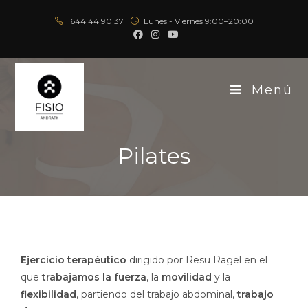
644 44 90 37
Lunes - Viernes 9:00–20:00
Menú
Pilates
Ejercicio terapéutico
dirigido por Resu Ragel en el
que
trabajamos la fuerza
, la
movilidad
y la
flexibilidad
, partiendo del trabajo abdominal,
trabajo