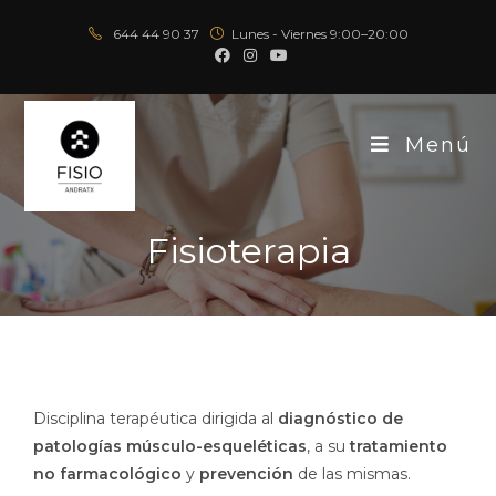
644 44 90 37
Lunes - Viernes 9:00–20:00
Menú
Fisioterapia
Disciplina terapéutica dirigida al
diagnóstico de
patologías músculo-esqueléticas
, a su
tratamiento
no farmacológico
y
prevención
de las mismas.