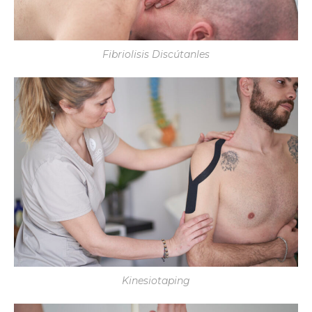
Fibriolisis Discútanles
Kinesiotaping